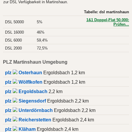
zur DSL Verfügbarkeit in Martinshaun.
Tabelle: dsl martinshaun
1&1 Doppel-Flat 50.000:
DSL 50000
5%
Prüfen...
DSL 16000
46%
DSL 6000
59,4%
DSL 2000
72,5%
PLZ Martinshaun Umgebung
plz
Osterhaun
Ergoldsbach 1,2 km
plz
Wölflkofen
Ergoldsbach 1,2 km
plz
Ergoldsbach
2,2 km
plz
Siegensdorf
Ergoldsbach 2,2 km
plz
Unterdörnbach
Ergoldsbach 2,2 km
plz
Reicherstetten
Ergoldsbach 2,4 km
plz
Kläham
Ergoldsbach 2,4 km