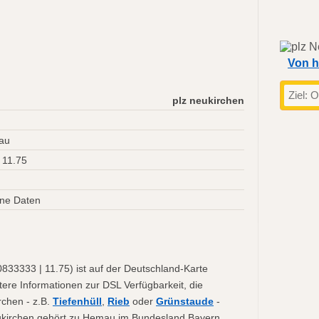
Von h
plz neukirchen
au
 11.75
ne Daten
833333 | 11.75) ist auf der Deutschland-Karte
tere Informationen zur DSL Verfügbarkeit, die
rchen - z.B.
Tiefenhüll
,
Rieb
oder
Grünstaude
-
Neukirchen gehört zu Hemau im Bundesland Bayern.