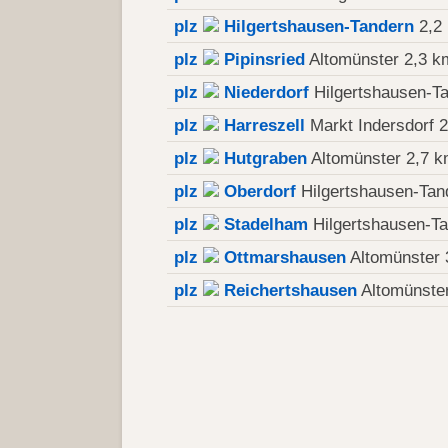
plz
Hilgertshausen-Tandern
2,2
plz
Pipinsried
Altomünster 2,3 k
plz
Niederdorf
Hilgertshausen-T
plz
Harreszell
Markt Indersdorf 
plz
Hutgraben
Altomünster 2,7 
plz
Oberdorf
Hilgertshausen-Tan
plz
Stadelham
Hilgertshausen-T
plz
Ottmarshausen
Altomünster 
plz
Reichertshausen
Altomünste