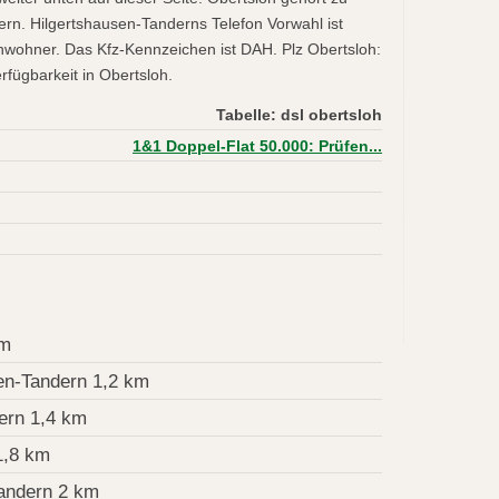
rn. Hilgertshausen-Tanderns Telefon Vorwahl ist
nwohner. Das Kfz-Kennzeichen ist DAH. Plz Obertsloh:
fügbarkeit in Obertsloh.
Tabelle: dsl obertsloh
1&1 Doppel-Flat 50.000: Prüfen...
km
en-Tandern 1,2 km
ern 1,4 km
1,8 km
andern 2 km