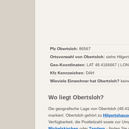
Plz Obertsloh:
86567
Ortsvorwahl von Obertsloh:
siehe Hilger
Geo-Koordinaten:
LAT 48.4166667 | LON
Kfz Kennzeichen:
DAH
Wieviele Einwohner hat Obertsloh?
kein
Wo liegt Obertsloh?
Die geografische Lage von Obertsloh (48.41
markiert. Obertsloh gehört zu
Hilgertshaus
Verfügbarkeit, die Postleitzahl sowie zur U
Michelskirchen
oder
Tandern
- finden Sie 