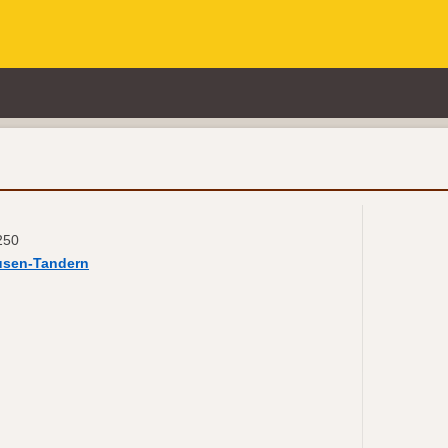
250
usen-Tandern