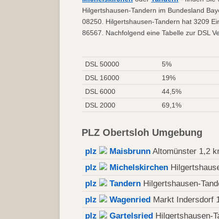
Hilgertshausen-Tandern im Bundesland Baye
08250. Hilgertshausen-Tandern hat 3209 Ei
86567. Nachfolgend eine Tabelle zur DSL Ver
DSL 50000
5%
DSL 16000
19%
DSL 6000
44,5%
DSL 2000
69,1%
PLZ Obertsloh Umgebung
plz
Maisbrunn
Altomünster 1,2 
plz
Michelskirchen
Hilgertshaus
plz
Tandern
Hilgertshausen-Tand
plz
Wagenried
Markt Indersdorf 
plz
Gartelsried
Hilgertshausen-T