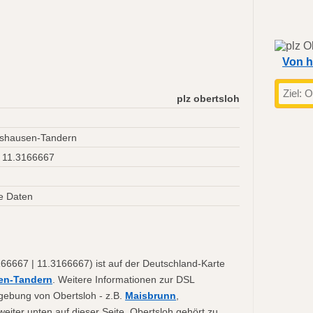
Von h
plz obertsloh
tshausen-Tandern
 11.3166667
e Daten
66667 | 11.3166667) ist auf der Deutschland-Karte
en-Tandern
. Weitere Informationen zur DSL
mgebung von Obertsloh - z.B.
Maisbrunn
,
weiter unten auf dieser Seite. Obertsloh gehört zu