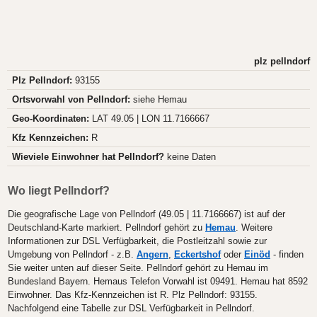
plz pellndorf
Plz Pellndorf:
93155
Ortsvorwahl von Pellndorf:
siehe Hemau
Geo-Koordinaten:
LAT 49.05 | LON 11.7166667
Kfz Kennzeichen:
R
Wieviele Einwohner hat Pellndorf?
keine Daten
Wo liegt Pellndorf?
Die geografische Lage von Pellndorf (49.05 | 11.7166667) ist auf der
Deutschland-Karte markiert. Pellndorf gehört zu
Hemau
. Weitere
Informationen zur DSL Verfügbarkeit, die Postleitzahl sowie zur
Umgebung von Pellndorf - z.B.
Angern
,
Eckertshof
oder
Einöd
- finden
Sie weiter unten auf dieser Seite. Pellndorf gehört zu Hemau im
Bundesland Bayern. Hemaus Telefon Vorwahl ist 09491. Hemau hat 8592
Einwohner. Das Kfz-Kennzeichen ist R. Plz Pellndorf: 93155.
Nachfolgend eine Tabelle zur DSL Verfügbarkeit in Pellndorf.