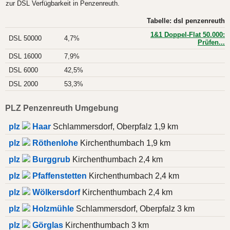
zur DSL Verfügbarkeit in Penzenreuth.
Tabelle: dsl penzenreuth
1&1 Doppel-Flat 50.000:
DSL 50000
4,7%
Prüfen...
DSL 16000
7,9%
DSL 6000
42,5%
DSL 2000
53,3%
PLZ Penzenreuth Umgebung
plz
Haar
Schlammersdorf, Oberpfalz 1,9 km
plz
Röthenlohe
Kirchenthumbach 1,9 km
plz
Burggrub
Kirchenthumbach 2,4 km
plz
Pfaffenstetten
Kirchenthumbach 2,4 km
plz
Wölkersdorf
Kirchenthumbach 2,4 km
plz
Holzmühle
Schlammersdorf, Oberpfalz 3 km
plz
Görglas
Kirchenthumbach 3 km