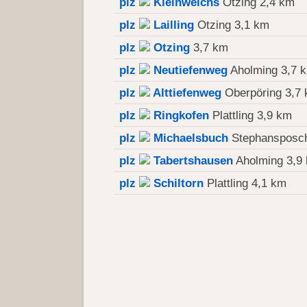
plz
Kleinweichs
Otzing 2,4 km
plz
Lailling
Otzing 3,1 km
plz
Otzing
3,7 km
plz
Neutiefenweg
Aholming 3,7 
plz
Alttiefenweg
Oberpöring 3,7
plz
Ringkofen
Plattling 3,9 km
plz
Michaelsbuch
Stephansposch
plz
Tabertshausen
Aholming 3,9
plz
Schiltorn
Plattling 4,1 km