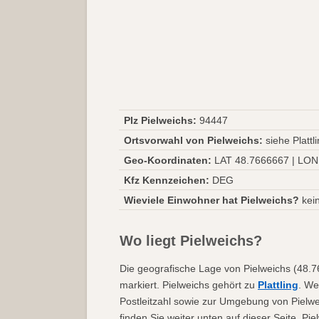
Plz Pielweichs:
94447
Ortsvorwahl von Pielweichs:
siehe Plattl
Geo-Koordinaten:
LAT 48.7666667 | LON
Kfz Kennzeichen:
DEG
Wieviele Einwohner hat Pielweichs?
kei
Wo liegt Pielweichs?
Die geografische Lage von Pielweichs (48.7
markiert. Pielweichs gehört zu
Plattling
. We
Postleitzahl sowie zur Umgebung von Pielwe
finden Sie weiter unten auf dieser Seite. Pi