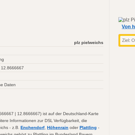
Von h
plz pielweichs
ing
 12.8666667
ne Daten
666667 | 12.8666667) ist auf der Deutschland-Karte
itere Informationen zur DSL Verfügbarkeit, die
ichs - z.B.
Enchendorf
,
Höhenrain
oder
Plattling
-
elweichs gehört zu Plattling im Bundesland Bayern.