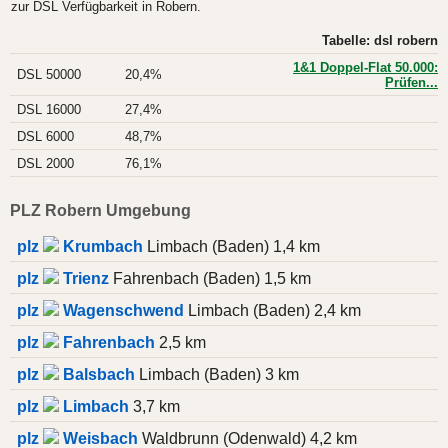
zur DSL Verfügbarkeit in Robern.
Tabelle: dsl robern
1&1 Doppel-Flat 50.000:
DSL 50000
20,4%
Prüfen...
DSL 16000
27,4%
DSL 6000
48,7%
DSL 2000
76,1%
PLZ Robern Umgebung
plz
Krumbach
Limbach (Baden) 1,4 km
plz
Trienz
Fahrenbach (Baden) 1,5 km
plz
Wagenschwend
Limbach (Baden) 2,4 km
plz
Fahrenbach
2,5 km
plz
Balsbach
Limbach (Baden) 3 km
plz
Limbach
3,7 km
plz
Weisbach
Waldbrunn (Odenwald) 4,2 km