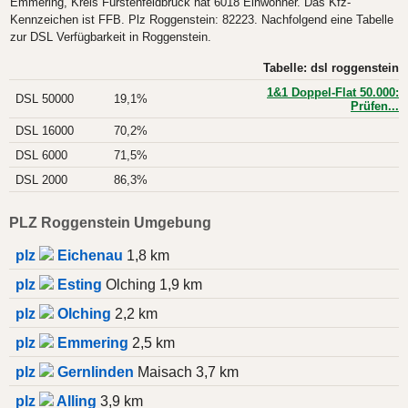
Emmering, Kreis Fürstenfeldbruck hat 6018 Einwohner. Das Kfz-
Kennzeichen ist FFB. Plz Roggenstein: 82223. Nachfolgend eine Tabelle
zur DSL Verfügbarkeit in Roggenstein.
Tabelle: dsl roggenstein
1&1 Doppel-Flat 50.000:
DSL 50000
19,1%
Prüfen...
DSL 16000
70,2%
DSL 6000
71,5%
DSL 2000
86,3%
PLZ Roggenstein Umgebung
plz
Eichenau
1,8 km
plz
Esting
Olching 1,9 km
plz
Olching
2,2 km
plz
Emmering
2,5 km
plz
Gernlinden
Maisach 3,7 km
plz
Alling
3,9 km