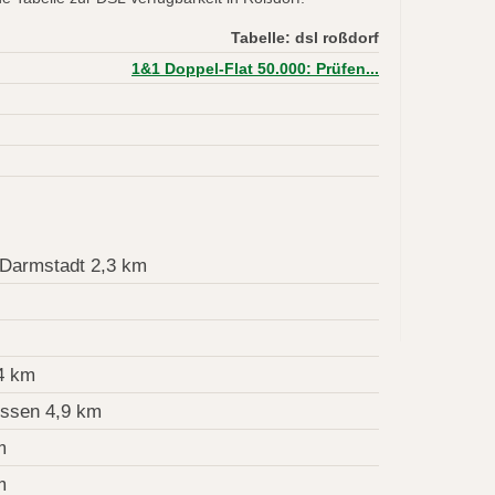
Tabelle: dsl roßdorf
1&1 Doppel-Flat 50.000: Prüfen...
 Darmstadt 2,3 km
4 km
essen 4,9 km
m
m