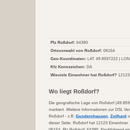
Plz Roßdorf:
64380
Ortsvorwahl von Roßdorf:
06154
Geo-Koordinaten:
LAT 49.8597222 | LON
Kfz Kennzeichen:
DA
Wieviele Einwohner hat Roßdorf?
12123
Wo liegt Roßdorf?
Die geografische Lage von Roßdorf (49.8597
markiert. Weitere Informationen zur DSL Ver
Roßdorf - z.B.
Gundernhausen
,
Zeilhard
o
dieser Seite. Roßdorf hat 12123 Einwohner.
06154. Plz Roßdorf: 64380. Nachfolgend ein