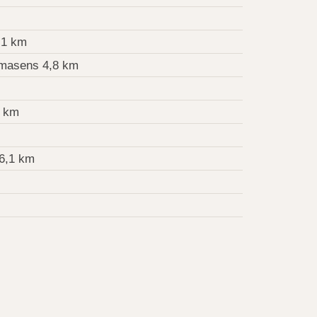
,1 km
masens 4,8 km
7 km
6,1 km