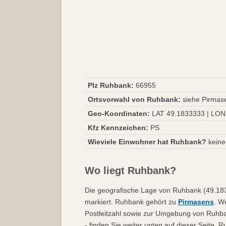
Plz Ruhbank:
66955
Ortsvorwahl von Ruhbank:
siehe Pirmas
Geo-Koordinaten:
LAT 49.1833333 | LON
Kfz Kennzeichen:
PS
Wieviele Einwohner hat Ruhbank?
keine
Wo liegt Ruhbank?
Die geografische Lage von Ruhbank (49.183
markiert. Ruhbank gehört zu
Pirmasens
. W
Postleitzahl sowie zur Umgebung von Ruhba
- finden Sie weiter unten auf dieser Seite