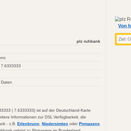
Von h
plz ruhbank
ens
 7.6333333
 Daten
3333 | 7.6333333) ist auf der Deutschland-Karte
eitere Informationen zur DSL Verfügbarkeit, die
nk - z.B.
Erlenbrunn
,
Niedersimten
oder
Pirmasens
. Ruhbank gehört zu Pirmasens im Bundesland