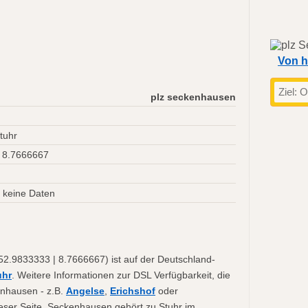
Von h
plz seckenhausen
tuhr
 8.7666667
keine Daten
2.9833333 | 8.7666667) ist auf der Deutschland-
uhr
. Weitere Informationen zur DSL Verfügbarkeit, die
enhausen - z.B.
Angelse
,
Erichshof
oder
dieser Seite. Seckenhausen gehört zu Stuhr im