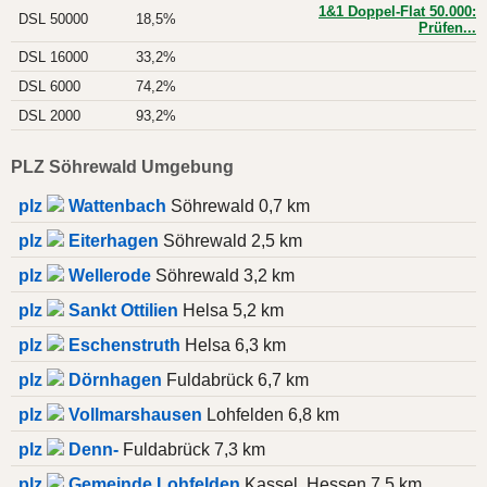
1&1 Doppel-Flat 50.000:
DSL 50000
18,5%
Prüfen...
DSL 16000
33,2%
DSL 6000
74,2%
DSL 2000
93,2%
PLZ Söhrewald Umgebung
plz
Wattenbach
Söhrewald 0,7 km
plz
Eiterhagen
Söhrewald 2,5 km
plz
Wellerode
Söhrewald 3,2 km
plz
Sankt Ottilien
Helsa 5,2 km
plz
Eschenstruth
Helsa 6,3 km
plz
Dörnhagen
Fuldabrück 6,7 km
plz
Vollmarshausen
Lohfelden 6,8 km
plz
Denn-
Fuldabrück 7,3 km
plz
Gemeinde Lohfelden
Kassel, Hessen 7,5 km