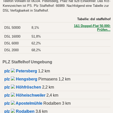
Telefon Vorwahl ist 06334. Petersberg, Pfalz hat 928 Einwohner. Das Kfz-
Kennzeichen ist PS. Plz Staffelhof: 66989. Nachfolgend eine Tabelle zur
DSL Verfügbarkeit in Staffelhof.
Tabelle: dsl staffelhof
1&1 Doppel-Flat 50.000:
DSL 50000
8,1%
Prüfen...
DSL 16000
51,8%
DSL 6000
62,2%
DSL 2000
68,2%
PLZ Staffelhof Umgebung
plz
Petersberg
1,2 km
plz
Hengsberg
Pirmasens 1,2 km
plz
Höhfröschen
2,2 km
plz
Höheischweiler
2,4 km
plz
Apostelmühle
Rodalben 3 km
plz
Rodalben
3,6 km