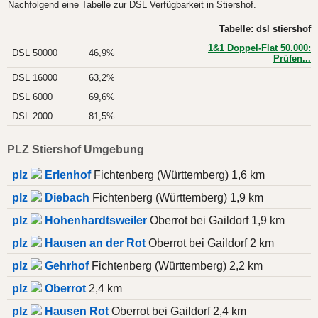
Nachfolgend eine Tabelle zur DSL Verfügbarkeit in Stiershof.
Tabelle: dsl stiershof
1&1 Doppel-Flat 50.000:
DSL 50000
46,9%
Prüfen...
DSL 16000
63,2%
DSL 6000
69,6%
DSL 2000
81,5%
PLZ Stiershof Umgebung
plz
Erlenhof
Fichtenberg (Württemberg) 1,6 km
plz
Diebach
Fichtenberg (Württemberg) 1,9 km
plz
Hohenhardtsweiler
Oberrot bei Gaildorf 1,9 km
plz
Hausen an der Rot
Oberrot bei Gaildorf 2 km
plz
Gehrhof
Fichtenberg (Württemberg) 2,2 km
plz
Oberrot
2,4 km
plz
Hausen Rot
Oberrot bei Gaildorf 2,4 km