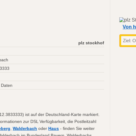
Von h
plz stockhof
bach
33333
 Daten
12.3833333) ist auf der Deutschland-Karte markiert.
formationen zur DSL Verfügbarkeit, die Postleitzahl
eberg
,
Walderbach
oder
Haus
- finden Sie weiter
u Walderbach im Bundesland Bayern. Walderbachs