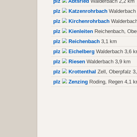
plz
Abtsried
Walderbach 2,2 km
plz
Katzenrohrbach
Walderbach 
plz
Kirchenrohrbach
Walderbach
plz
Kienleiten
Reichenbach, Ober
plz
Reichenbach
3,1 km
plz
Eichelberg
Walderbach 3,6 
plz
Riesen
Walderbach 3,9 km
plz
Krottenthal
Zell, Oberpfalz 3
plz
Zenzing
Roding, Regen 4,1 