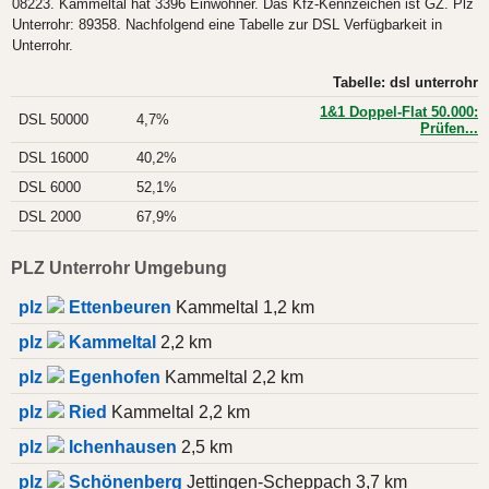
08223. Kammeltal hat 3396 Einwohner. Das Kfz-Kennzeichen ist GZ. Plz
Unterrohr: 89358. Nachfolgend eine Tabelle zur DSL Verfügbarkeit in
Unterrohr.
Tabelle: dsl unterrohr
1&1 Doppel-Flat 50.000:
DSL 50000
4,7%
Prüfen...
DSL 16000
40,2%
DSL 6000
52,1%
DSL 2000
67,9%
PLZ Unterrohr Umgebung
plz
Ettenbeuren
Kammeltal 1,2 km
plz
Kammeltal
2,2 km
plz
Egenhofen
Kammeltal 2,2 km
plz
Ried
Kammeltal 2,2 km
plz
Ichenhausen
2,5 km
plz
Schönenberg
Jettingen-Scheppach 3,7 km