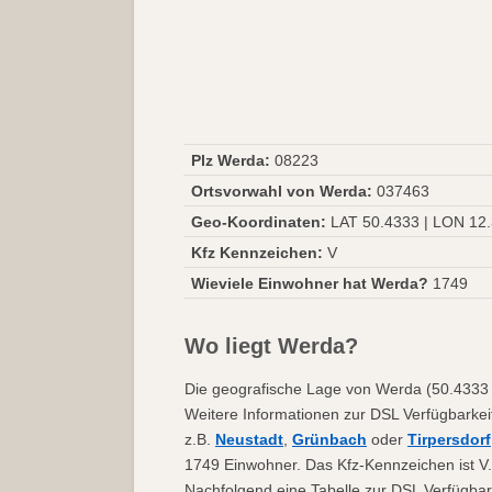
Plz Werda:
08223
Ortsvorwahl von Werda:
037463
Geo-Koordinaten:
LAT 50.4333 | LON 12
Kfz Kennzeichen:
V
Wieviele Einwohner hat Werda?
1749
Wo liegt Werda?
Die geografische Lage von Werda (50.4333 |
Weitere Informationen zur DSL Verfügbarkei
z.B.
Neustadt
,
Grünbach
oder
Tirpersdorf
1749 Einwohner. Das Kfz-Kennzeichen ist V.
Nachfolgend eine Tabelle zur DSL Verfügbar