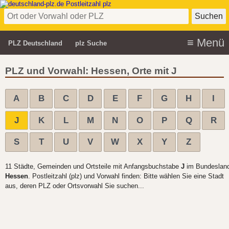
PLZ Deutschland
plz Suche
PLZ und Vorwahl: Hessen, Orte mit J
A
B
C
D
E
F
G
H
I
J
K
L
M
N
O
P
Q
R
S
T
U
V
W
X
Y
Z
11 Städte, Gemeinden und Ortsteile mit Anfangsbuchstabe
J
im Bundeslan
Hessen
. Postleitzahl (plz) und Vorwahl finden: Bitte wählen Sie eine Stadt
aus, deren PLZ oder Ortsvorwahl Sie suchen...