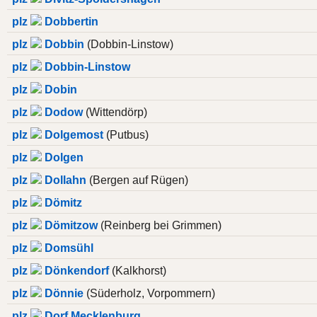
plz
Dobbertin
plz
Dobbin
(Dobbin-Linstow)
plz
Dobbin-Linstow
plz
Dobin
plz
Dodow
(Wittendörp)
plz
Dolgemost
(Putbus)
plz
Dolgen
plz
Dollahn
(Bergen auf Rügen)
plz
Dömitz
plz
Dömitzow
(Reinberg bei Grimmen)
plz
Domsühl
plz
Dönkendorf
(Kalkhorst)
plz
Dönnie
(Süderholz, Vorpommern)
plz
Dorf Mecklenburg