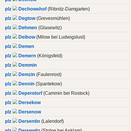
plz
Dechowshof
(Ribnitz-Damgarten)
plz
Degtow
(Grevesmühlen)
plz
Dehmen
(Glasewitz)
plz
Deibow
(Milow bei Ludwigslust)
plz
Demen
plz
Demern
(Königsfeld)
plz
Demmin
plz
Demzin
(Faulenrost)
plz
Dennin
(Spantekow)
plz
Deperstorf
(Cammin bei Rostock)
plz
Dersekow
plz
Dersenow
plz
Dersentin
(Lalendorf)
plz
Dersewitz
(Stolpe bei Anklam)