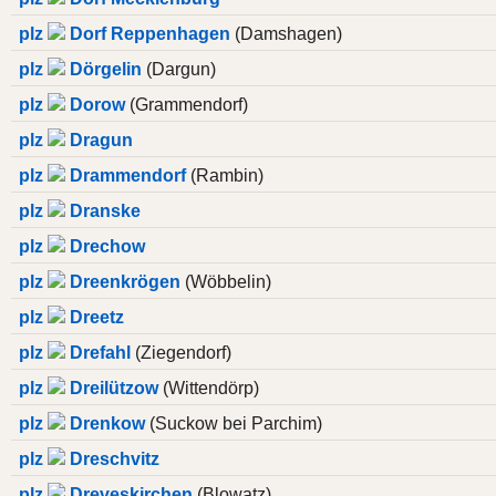
plz
Dorf Reppenhagen
(Damshagen)
plz
Dörgelin
(Dargun)
plz
Dorow
(Grammendorf)
plz
Dragun
plz
Drammendorf
(Rambin)
plz
Dranske
plz
Drechow
plz
Dreenkrögen
(Wöbbelin)
plz
Dreetz
plz
Drefahl
(Ziegendorf)
plz
Dreilützow
(Wittendörp)
plz
Drenkow
(Suckow bei Parchim)
plz
Dreschvitz
plz
Dreveskirchen
(Blowatz)