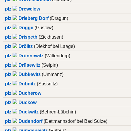
plz
Drewelow
plz
Drieberg Dorf
(Dragun)
plz
Drigge
(Gustow)
plz
Drispeth
(Zickhusen)
plz
Drölitz
(Diekhof bei Laage)
plz
Drönnewitz
(Wittendörp)
plz
Drüsewitz
(Selpin)
plz
Dubkevitz
(Ummanz)
plz
Dubnitz
(Sassnitz)
plz
Ducherow
plz
Duckow
plz
Duckwitz
(Behren-Lübchin)
plz
Dudendorf
(Dettmannsdorf bei Bad Sülze)
plz
Dumgenevitz
(Putbus)