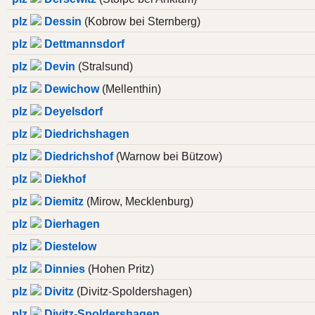
plz
Dessin
(Kobrow bei Sternberg)
plz
Dettmannsdorf
plz
Devin
(Stralsund)
plz
Dewichow
(Mellenthin)
plz
Deyelsdorf
plz
Diedrichshagen
plz
Diedrichshof
(Warnow bei Bützow)
plz
Diekhof
plz
Diemitz
(Mirow, Mecklenburg)
plz
Dierhagen
plz
Diestelow
plz
Dinnies
(Hohen Pritz)
plz
Divitz
(Divitz-Spoldershagen)
plz
Divitz-Spoldershagen