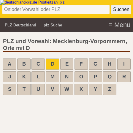
PLZ Deutschland
plz Suche
PLZ und Vorwahl: Mecklenburg-Vorpommern,
Orte mit D
A
B
C
D
E
F
G
H
I
J
K
L
M
N
O
P
Q
R
S
T
U
V
W
X
Y
Z