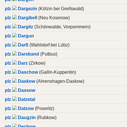
plz
Dargezin
(Kölzin bei Greifswald)
plz
Dargibell
(Neu Kosenow)
plz
Dargitz
(Schönwalde, Vorpommern)
plz
Dargun
plz
Darß
(Wahlstorf bei Lübz)
plz
Darsband
(Putbus)
plz
Darz
(Zirkow)
plz
Daschow
(Gallin-Kuppentin)
plz
Daskow
(Ahrenshagen-Daskow)
plz
Dassow
plz
Datzetal
plz
Datzow
(Poseritz)
plz
Daugzin
(Rubkow)
plz
Dechow