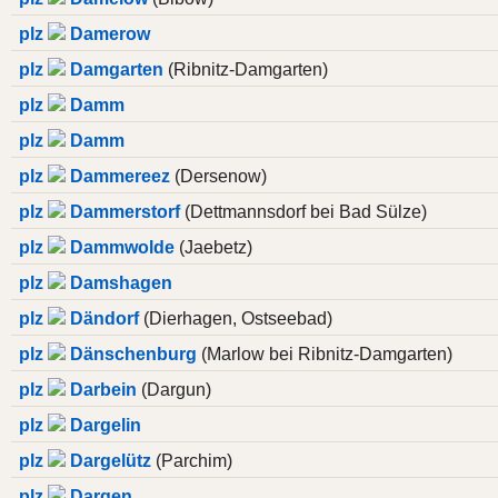
plz
Damerow
plz
Damgarten
(Ribnitz-Damgarten)
plz
Damm
plz
Damm
plz
Dammereez
(Dersenow)
plz
Dammerstorf
(Dettmannsdorf bei Bad Sülze)
plz
Dammwolde
(Jaebetz)
plz
Damshagen
plz
Dändorf
(Dierhagen, Ostseebad)
plz
Dänschenburg
(Marlow bei Ribnitz-Damgarten)
plz
Darbein
(Dargun)
plz
Dargelin
plz
Dargelütz
(Parchim)
plz
Dargen