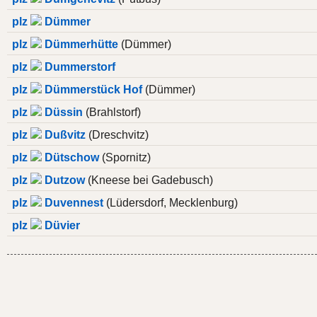
plz
Dümmer
plz
Dümmerhütte
(Dümmer)
plz
Dummerstorf
plz
Dümmerstück Hof
(Dümmer)
plz
Düssin
(Brahlstorf)
plz
Dußvitz
(Dreschvitz)
plz
Dütschow
(Spornitz)
plz
Dutzow
(Kneese bei Gadebusch)
plz
Duvennest
(Lüdersdorf, Mecklenburg)
plz
Düvier