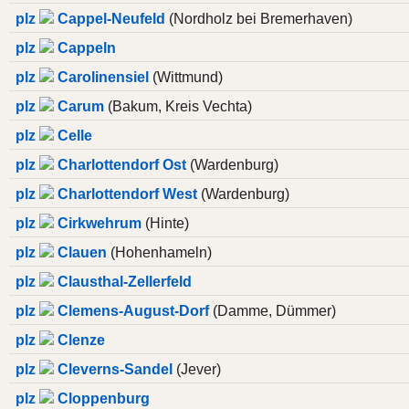
plz
Cappel-Neufeld
(Nordholz bei Bremerhaven)
plz
Cappeln
plz
Carolinensiel
(Wittmund)
plz
Carum
(Bakum, Kreis Vechta)
plz
Celle
plz
Charlottendorf Ost
(Wardenburg)
plz
Charlottendorf West
(Wardenburg)
plz
Cirkwehrum
(Hinte)
plz
Clauen
(Hohenhameln)
plz
Clausthal-Zellerfeld
plz
Clemens-August-Dorf
(Damme, Dümmer)
plz
Clenze
plz
Cleverns-Sandel
(Jever)
plz
Cloppenburg