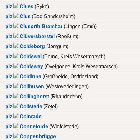
plz
Clues
(Syke)
plz
Clus
(Bad Gandersheim)
plz
Clusorth-Bramhar
(Lingen (Ems))
plz
Clüversborstel
(Reeßum)
plz
Coldeborg
(Jemgum)
plz
Coldewei
(Berne, Kreis Wesermarsch)
plz
Coldewey
(Ovelgönne, Kreis Wesermarsch)
plz
Coldinne
(Großheide, Ostfriesland)
plz
Collhusen
(Westoverledingen)
plz
Collinghorst
(Rhauderfehn)
plz
Collstede
(Zetel)
plz
Colnrade
plz
Conneforde
(Wiefelstede)
plz
Coppenbrügge