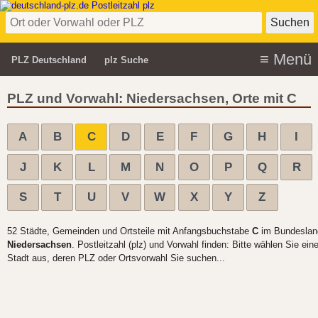
PLZ Deutschland
plz Suche
PLZ und Vorwahl: Niedersachsen, Orte mit C
A
B
C
D
E
F
G
H
I
J
K
L
M
N
O
P
Q
R
S
T
U
V
W
X
Y
Z
52 Städte, Gemeinden und Ortsteile mit Anfangsbuchstabe
C
im Bundeslan
Niedersachsen
. Postleitzahl (plz) und Vorwahl finden: Bitte wählen Sie ein
Stadt aus, deren PLZ oder Ortsvorwahl Sie suchen...