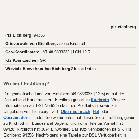
plz eichlberg
Plz Eichlberg:
94356
Ortsvorwahl von Eichlberg:
siehe Kirchroth
Geo-Koordinaten:
LAT 48.9833333 | LON 12.5
Kfz Kennzeichen:
SR
Wieviele Einwohner hat Eichlberg?
keine Daten
Wo liegt Eichlberg?
Die geografische Lage von Eichlberg (48.9833333 | 12.5) ist auf der
Deutschland-Karte markiert. Eichlberg gehört zu
Kirchroth
. Weitere
Informationen zur DSL Verfügbarkeit, die Postleitzahl sowie zur
Umgebung von Eichlberg - z.B.
Obermiethnach
,
Hof
oder
Oberzeitldorn
- finden Sie weiter unten auf dieser Seite. Eichlberg gehört
zu Kirchroth im Bundesland Bayern. Kirchroths Telefon Vorwahl ist
09428. Kirchroth hat 3674 Einwohner. Das Kfz-Kennzeichen ist SR. Plz
Eichlberg: 94356. Nachfolgend eine Tabelle zur DSL Verfügbarkeit in