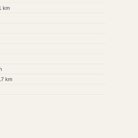
1 km
m
,7 km