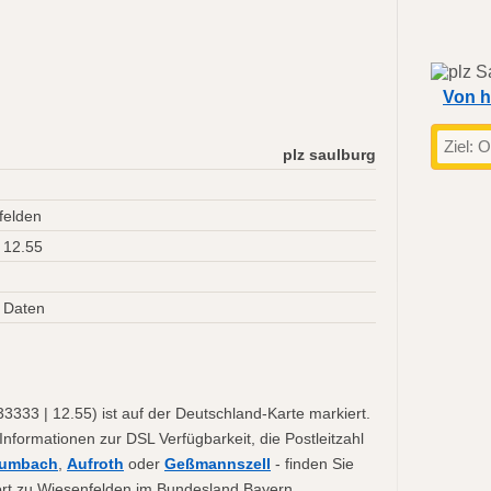
Von h
plz saulburg
felden
 12.55
 Daten
333 | 12.55) ist auf der Deutschland-Karte markiert.
 Informationen zur DSL Verfügbarkeit, die Postleitzahl
rumbach
,
Aufroth
oder
Geßmannszell
- finden Sie
hört zu Wiesenfelden im Bundesland Bayern.