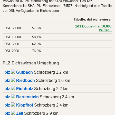
Vorwahl ist 07935. Schrozberg hat 6124 Einwohner. Das Kfz-
Kennzeichen ist SHA. Plz Eichswiesen: 74575. Nachfolgend eine Tabelle
zur DSL Verfügbarkeit in Eichswiesen.
Tabelle: dsl eichswiesen
1&1 Doppel-Flat 50.000:
DSL 50000
57,6%
Prüfen...
DSL 16000
58,1%
DSL 6000
62,9%
DSL 2000
76,9%
PLZ Eichswiesen Umgebung
plz
Gütbach
Schrozberg 1,2 km
plz
Riedbach
Schrozberg 1,6 km
plz
Eichholz
Schrozberg 2,2 km
plz
Bartenstein
Schrozberg 2,4 km
plz
Klopfhof
Schrozberg 2,4 km
plz
Zell
Schrozberg 2,9 km