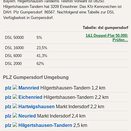
Bayern. Hilgertshausen-Tanderns Telefon Vorwahl ist 08250.
Hilgertshausen-Tandern hat 3209 Einwohner. Das Kfz-Kennzeichen ist
DAH. Plz Gumpersdorf: 86567. Nachfolgend eine Tabelle zur DSL
Verfügbarkeit in Gumpersdorf.
Tabelle: dsl gumpersdorf
1&1 Doppel-Flat 50.000:
DSL 50000
5%
Prüfen...
DSL 16000
23,5%
DSL 6000
41,3%
DSL 2000
62%
PLZ Gumpersdorf Umgebung
plz
Mannried
Hilgertshausen-Tandern 1,2 km
plz
Eichenried
Hilgertshausen-Tandern 2,2 km
plz
Hartwigshausen
Markt Indersdorf 2,2 km
plz
Neuried
Markt Indersdorf 2,4 km
plz
Hilgertshausen-Tandern
2,5 km