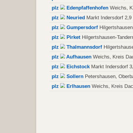
plz
Edenpfaffenhofen
Weichs, K
plz
Neuried
Markt Indersdorf 2,9
plz
Gumpersdorf
Hilgertshausen
plz
Pirket
Hilgertshausen-Tander
plz
Thalmannsdorf
Hilgertshaus
plz
Aufhausen
Weichs, Kreis Da
plz
Eichstock
Markt Indersdorf 3
plz
Sollern
Petershausen, Oberb
plz
Erlhausen
Weichs, Kreis Dac