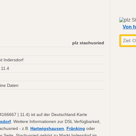
Von h
plz stachusried
t Indersdorf
 11.4
ine Daten
4166667 | 11.4) ist auf der Deutschland-Karte
rsdorf
. Weitere Informationen zur DSL Verfügbarkeit,
achusried - z.B.
Hartwigshausen
,
Fränking
oder
er Seite. Stachusried gehört zu Markt Indersdorf im