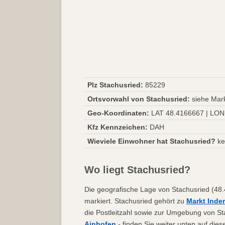
Plz Stachusried:
85229
Ortsvorwahl von Stachusried:
siehe Mark
Geo-Koordinaten:
LAT 48.4166667 | LON
Kfz Kennzeichen:
DAH
Wieviele Einwohner hat Stachusried?
ke
Wo liegt Stachusried?
Die geografische Lage von Stachusried (48.
markiert. Stachusried gehört zu
Markt Inde
die Postleitzahl sowie zur Umgebung von St
Ainhofen
- finden Sie weiter unten auf dies