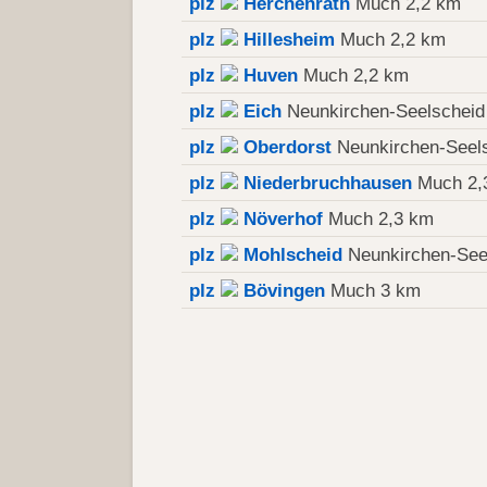
plz
Herchenrath
Much 2,2 km
plz
Hillesheim
Much 2,2 km
plz
Huven
Much 2,2 km
plz
Eich
Neunkirchen-Seelscheid
plz
Oberdorst
Neunkirchen-Seels
plz
Niederbruchhausen
Much 2,
plz
Növerhof
Much 2,3 km
plz
Mohlscheid
Neunkirchen-See
plz
Bövingen
Much 3 km