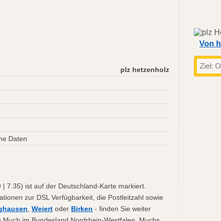
Von h
plz hetzenholz
h
ne Daten
| 7.35) ist auf der Deutschland-Karte markiert.
ationen zur DSL Verfügbarkeit, die Postleitzahl sowie
ghausen
,
Weiert
oder
Birken
- finden Sie weiter
 zu Much im Bundesland Nordrhein-Westfalen. Muchs