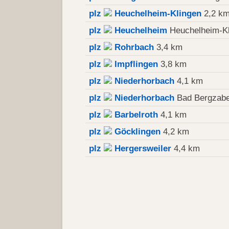
plz
Heuchelheim-Klingen
2,2 k
plz
Heuchelheim
Heuchelheim-Kl
plz
Rohrbach
3,4 km
plz
Impflingen
3,8 km
plz
Niederhorbach
4,1 km
plz
Niederhorbach
Bad Bergzabe
plz
Barbelroth
4,1 km
plz
Göcklingen
4,2 km
plz
Hergersweiler
4,4 km