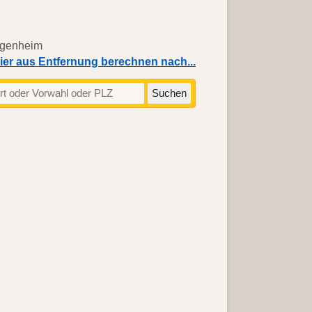
ier aus Entfernung berechnen nach...