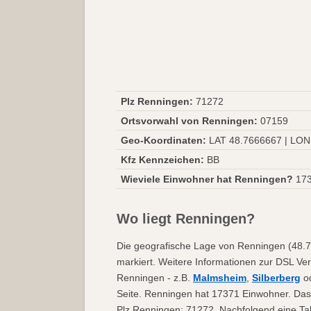
Plz Renningen:
71272
Ortsvorwahl von Renningen:
07159
Geo-Koordinaten:
LAT 48.7666667 | LON
Kfz Kennzeichen:
BB
Wieviele Einwohner hat Renningen?
17
Wo liegt Renningen?
Die geografische Lage von Renningen (48.7
markiert. Weitere Informationen zur DSL Ver
Renningen - z.B.
Malmsheim
,
Silberberg
o
Seite. Renningen hat 17371 Einwohner. Das 
Plz Renningen: 71272. Nachfolgend eine Tab