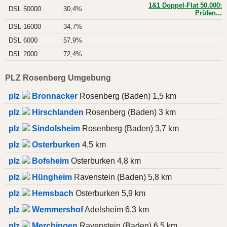
1&1 Doppel-Flat 50.000:
DSL 50000
30,4%
Prüfen...
DSL 16000
34,7%
DSL 6000
57,9%
DSL 2000
72,4%
PLZ Rosenberg Umgebung
plz
Bronnacker
Rosenberg (Baden) 1,5 km
plz
Hirschlanden
Rosenberg (Baden) 3 km
plz
Sindolsheim
Rosenberg (Baden) 3,7 km
plz
Osterburken
4,5 km
plz
Bofsheim
Osterburken 4,8 km
plz
Hüngheim
Ravenstein (Baden) 5,8 km
plz
Hemsbach
Osterburken 5,9 km
plz
Wemmershof
Adelsheim 6,3 km
plz
Merchingen
Ravenstein (Baden) 6,5 km