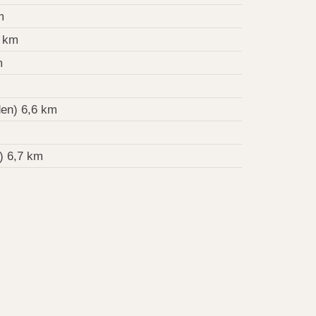
m
8 km
m
en) 6,6 km
) 6,7 km