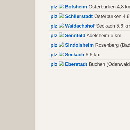
plz
Bofsheim
Osterburken 4,8 k
plz
Schlierstadt
Osterburken 4,
plz
Waidachshof
Seckach 5,6 k
plz
Sennfeld
Adelsheim 6 km
plz
Sindolsheim
Rosenberg (Bad
plz
Seckach
6,6 km
plz
Eberstadt
Buchen (Odenwald