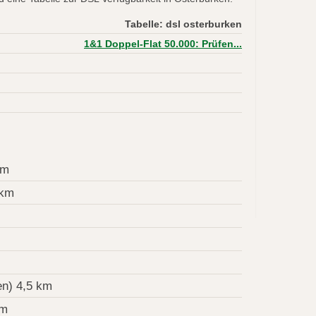
Tabelle: dsl osterburken
1&1 Doppel-Flat 50.000: Prüfen...
km
 km
n) 4,5 km
km