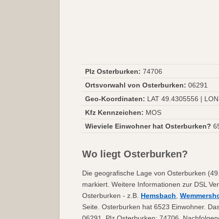
Plz Osterburken:
74706
Ortsvorwahl von Osterburken:
06291
Geo-Koordinaten:
LAT 49.4305556 | LON
Kfz Kennzeichen:
MOS
Wieviele Einwohner hat Osterburken?
6
Wo liegt Osterburken?
Die geografische Lage von Osterburken (49.
markiert. Weitere Informationen zur DSL Ver
Osterburken - z.B.
Hemsbach
,
Wemmersh
Seite. Osterburken hat 6523 Einwohner. Das
06291. Plz Osterburken: 74706. Nachfolgend