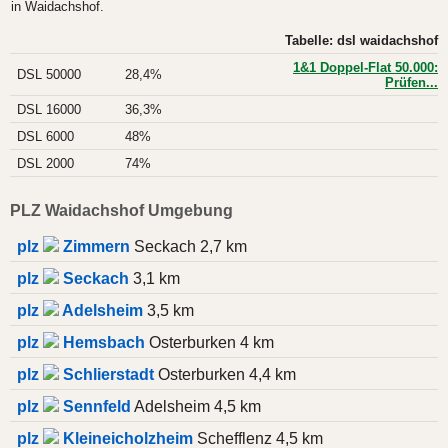
in Waidachshof.
Tabelle: dsl waidachshof
1&1 Doppel-Flat 50.000:
DSL 50000
28,4%
Prüfen...
DSL 16000
36,3%
DSL 6000
48%
DSL 2000
74%
PLZ Waidachshof Umgebung
plz
Zimmern
Seckach 2,7 km
plz
Seckach
3,1 km
plz
Adelsheim
3,5 km
plz
Hemsbach
Osterburken 4 km
plz
Schlierstadt
Osterburken 4,4 km
plz
Sennfeld
Adelsheim 4,5 km
plz
Kleineicholzheim
Schefflenz 4,5 km