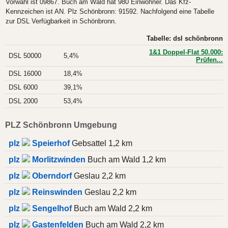
Vorwahl ist 09867. Buch am Wald hat 980 Einwohner. Das Kfz-
Kennzeichen ist AN. Plz Schönbronn: 91592. Nachfolgend eine Tabelle
zur DSL Verfügbarkeit in Schönbronn.
Tabelle: dsl schönbronn
1&1 Doppel-Flat 50.000:
DSL 50000
5,4%
Prüfen...
DSL 16000
18,4%
DSL 6000
39,1%
DSL 2000
53,4%
PLZ Schönbronn Umgebung
plz
Speierhof
Gebsattel 1,2 km
plz
Morlitzwinden
Buch am Wald 1,2 km
plz
Oberndorf
Geslau 2,2 km
plz
Reinswinden
Geslau 2,2 km
plz
Sengelhof
Buch am Wald 2,2 km
plz
Gastenfelden
Buch am Wald 2,2 km