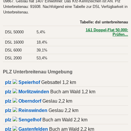
09867. Geslau hat 1407 Einwohner. Das Kfz-Kennzeichen ist AN. Plz
Unterbreitenau: 91608. Nachfolgend eine Tabelle zur DSL Verfügbarkeit in
Unterbreitenau.
Tabelle: dsl unterbreitenau
1&1 Doppel-Flat 50.000:
DSL 50000
5,4%
Prüfen...
DSL 16000
18,4%
DSL 6000
39,1%
DSL 2000
53,4%
PLZ Unterbreitenau Umgebung
plz
Speierhof
Gebsattel 1,2 km
plz
Morlitzwinden
Buch am Wald 1,2 km
plz
Oberndorf
Geslau 2,2 km
plz
Reinswinden
Geslau 2,2 km
plz
Sengelhof
Buch am Wald 2,2 km
plz
Gastenfelden
Buch am Wald 2,2 km