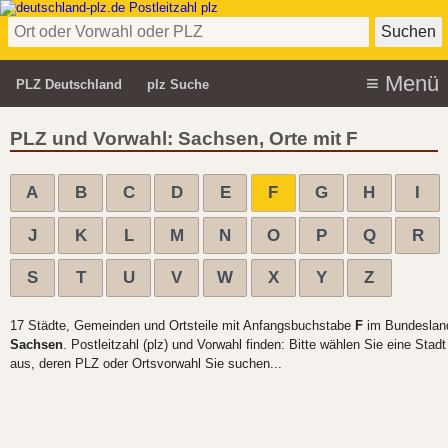
PLZ Deutschland
plz Suche
PLZ und Vorwahl: Sachsen, Orte mit F
A
B
C
D
E
F
G
H
I
J
K
L
M
N
O
P
Q
R
S
T
U
V
W
X
Y
Z
17 Städte, Gemeinden und Ortsteile mit Anfangsbuchstabe
F
im Bundeslan
Sachsen
. Postleitzahl (plz) und Vorwahl finden: Bitte wählen Sie eine Stadt
aus, deren PLZ oder Ortsvorwahl Sie suchen...