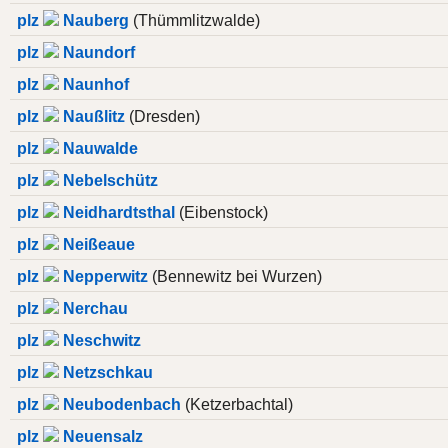
plz
Nauberg
(Thümmlitzwalde)
plz
Naundorf
plz
Naunhof
plz
Naußlitz
(Dresden)
plz
Nauwalde
plz
Nebelschütz
plz
Neidhardtsthal
(Eibenstock)
plz
Neißeaue
plz
Nepperwitz
(Bennewitz bei Wurzen)
plz
Nerchau
plz
Neschwitz
plz
Netzschkau
plz
Neubodenbach
(Ketzerbachtal)
plz
Neuensalz