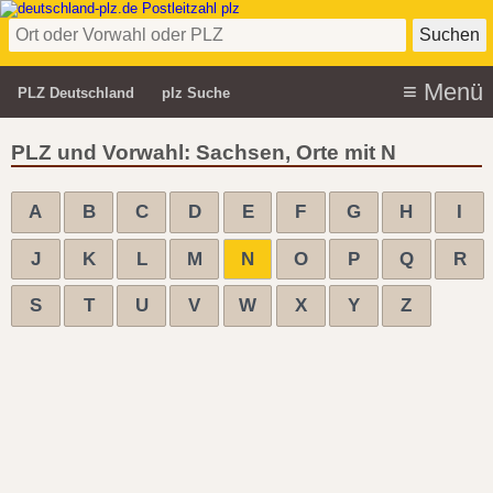
PLZ Deutschland
plz Suche
PLZ und Vorwahl: Sachsen, Orte mit N
A
B
C
D
E
F
G
H
I
J
K
L
M
N
O
P
Q
R
S
T
U
V
W
X
Y
Z