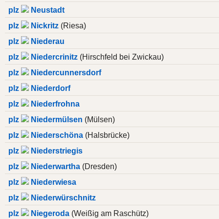
plz
Neustadt
plz
Nickritz
(Riesa)
plz
Niederau
plz
Niedercrinitz
(Hirschfeld bei Zwickau)
plz
Niedercunnersdorf
plz
Niederdorf
plz
Niederfrohna
plz
Niedermülsen
(Mülsen)
plz
Niederschöna
(Halsbrücke)
plz
Niederstriegis
plz
Niederwartha
(Dresden)
plz
Niederwiesa
plz
Niederwürschnitz
plz
Niegeroda
(Weißig am Raschütz)