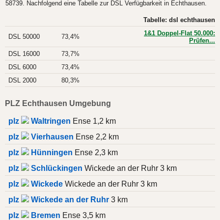
58739. Nachfolgend eine Tabelle zur DSL Verfügbarkeit in Echthausen.
Tabelle: dsl echthausen
1&1 Doppel-Flat 50.000:
DSL 50000
73,4%
Prüfen...
DSL 16000
73,7%
DSL 6000
73,4%
DSL 2000
80,3%
PLZ Echthausen Umgebung
plz
Waltringen
Ense 1,2 km
plz
Vierhausen
Ense 2,2 km
plz
Hünningen
Ense 2,3 km
plz
Schlückingen
Wickede an der Ruhr 3 km
plz
Wickede
Wickede an der Ruhr 3 km
plz
Wickede an der Ruhr
3 km
plz
Bremen
Ense 3,5 km